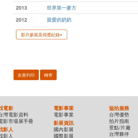
2013
世界第一麥方
2012
親愛的奶奶
影片參展及得獎紀錄
友善列印
轉寄
找電影
電影事業
協拍服務
台灣電影資料
電影事業
台灣優勢
電影市場展手冊
拍片指南
影展資訊
景點/片廠
找影人
國內影展
台灣夥伴
找影人
國際影展