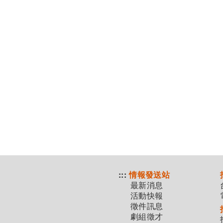
:::
情報發送站
最新消息
活動快報
徵件訊息
劇組徵才