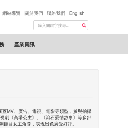
網站導覽
關於我們
聯絡我們
English
站
搜尋
內
搜
尋
務
產業資訊
關
鍵
字
品涵蓋MV、廣告、電視、電影等類型，參與拍攝
視劇《高塔公主》、《滾石愛情故事》等多部
戲劇節目女主角獎，表現出色廣受好評。