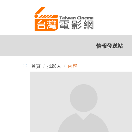
跳
到
主
要
內
容
情報發送站
:::
首頁
找影人
內容