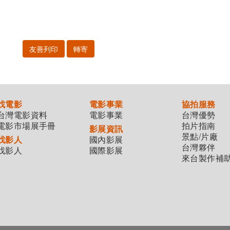
友善列印
轉寄
找電影
電影事業
協拍服務
台灣電影資料
電影事業
台灣優勢
電影市場展手冊
拍片指南
影展資訊
景點/片廠
找影人
國內影展
台灣夥伴
找影人
國際影展
來台製作補