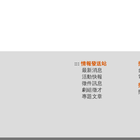
:::
情報發送站
最新消息
活動快報
徵件訊息
劇組徵才
專題文章