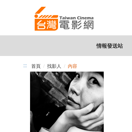
跳
到
主
要
內
容
情報發送站
:::
首頁
找影人
內容