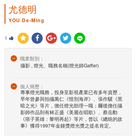
尤德明
YOU De-Ming
1
職業類別：
攝影 , 燈光、職務名稱(燈光師Gaffer)
個人簡歷：
專事燈光職務，投身至影視產業已有多年資歷，
早年曾參與拍攝萬仁《惜別海岸》、張作驥《黑
暗之光》等片，擔任燈光助理一職；爾後擔任攝
影師作品則有林正盛《美麗在唱歌》、蔡岳勳
《痞子英雄：黎明再起》等片，曾以《總統的故
事》獲得1997年金鐘獎燈光獎之提名肯定。