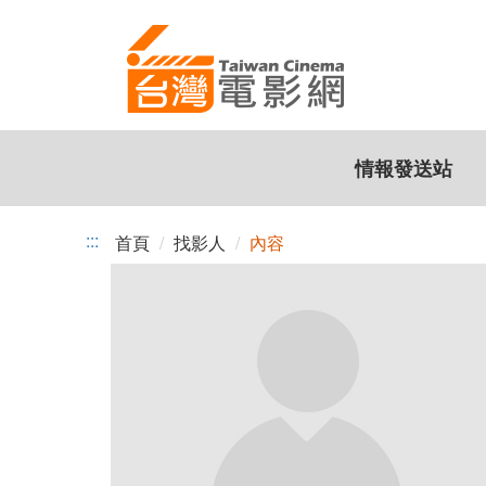
跳
到
主
要
內
容
情報發送站
:::
首頁
找影人
內容