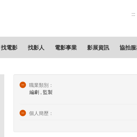
:::
找電影
找影人
電影事業
影展資訊
協拍服
職業類別：
編劇 , 監製
個人簡歷：