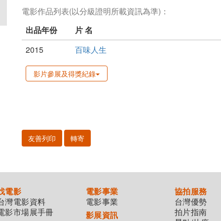
電影作品列表(以分級證明所載資訊為準)：
出品年份
片 名
2015
百味人生
影片參展及得獎紀錄
友善列印
轉寄
找電影
電影事業
協拍服務
台灣電影資料
電影事業
台灣優勢
電影市場展手冊
拍片指南
影展資訊