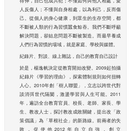
得伸，自己也成共犯；不懂如何與他人相處，愛
人反傷人；不懂與自身相處，以為利己，反而傷
己。從個人的身心健康，到眾生的生存空間，都
不斷被人類的行為習慣蠶食鯨吞。我們不斷呼籲
解決問題，卻姑息問題不斷被製造。而最早養成
人們行為習慣的場域，就是家庭、學校與媒體。
紀錄片、對談、線上雜誌，自己的教育自己設計
於是，楊逸帆決定從教育開始改變。2009起拍攝
紀錄片《學習的理由》，探索體制規則如何扭轉
人心。2010年創「樹人聯盟」，立志以跨世代對
談消弭世代隔閡，激盪學習與人生可能。2011
年，遍訪全台教育官員、校長、老師、家長、學
生、教改人士，探討教改成敗關鍵，提出改「政
策倡議」為「草根社企」的新路線。前兩者的失
敗，促使他2012年自立自強，創立