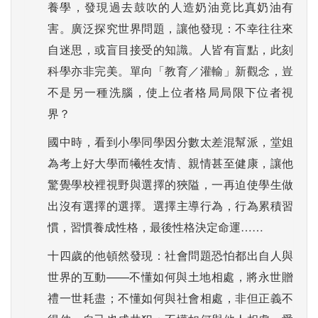
養學，發現過去鼓吹的人造奶油竟比真奶油有
害。廣泛探究世界問題，讓他發現：不幸往往來
自迷思，或盲目接受的知識。人皆有盲點，此刻
科學亦非完美。單向「教育／灌輸」新觀念，豈
不是另一種洗腦，使上位者格局局限下位者視
界？
國中時，看到小學同學因分數太差混幫派，堂姐
為考上好大學而犧牲友情、親情甚至健康，讓他
驚覺學校裡視野與選擇的狹隘，一再迫使學生做
出沒有選擇的選擇。選擇主導行為，行為累積習
慣，習慣養成性格，最後性格決定命運……
十四歲的他頓然發現：社會問題恐怕都出自人與
世界的互動——不懂如何與土地相處，將永世贈
禮一世耗盡；不懂如何與社會相處，非但正義不