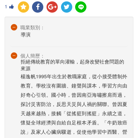
1
職業類別：
導演
個人簡歷：
拒絕傳統教育的單向灌輸，起身改變社會問題的
來源
楊逸帆1995年出生於教職家庭，從小接受體制外
教育。學校沒有圍牆、鐘聲與課本，學習方向由
好奇心引領。國小時，曾因南亞海嘯擦肩而過，
探討災害防治，反思天災與人禍的關聯。曾因夏
天越來越熱，接觸「從搖籃到搖籃」永續之道，
懷疑全球經濟與自給自足根本矛盾。「牛奶致癌
說」及家人心臟病驟逝，促使他學習中西醫、營