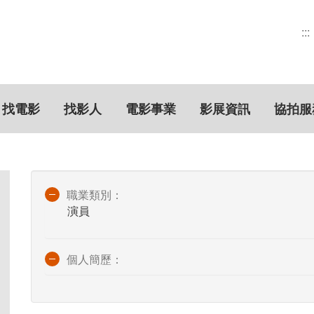
:::
找電影
找影人
電影事業
影展資訊
協拍服
職業類別：
演員
個人簡歷：