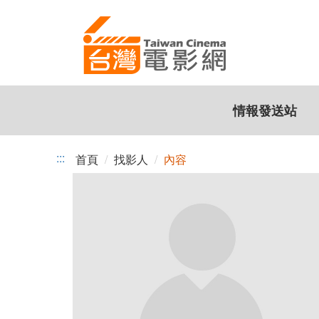
跳
到
主
要
內
容
情報發送站
:::
首頁
找影人
內容