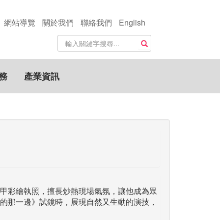
網站導覽
關於我們
聯絡我們
English
站
搜尋
內
搜
尋
務
產業資訊
關
鍵
字
甲彩繪執照，擅長炒熱現場氣氛，讓他成為眾
的那一邊》試鏡時，展現自然又生動的演技，