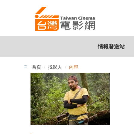
跳
到
主
要
內
容
情報發送站
:::
首頁
找影人
內容