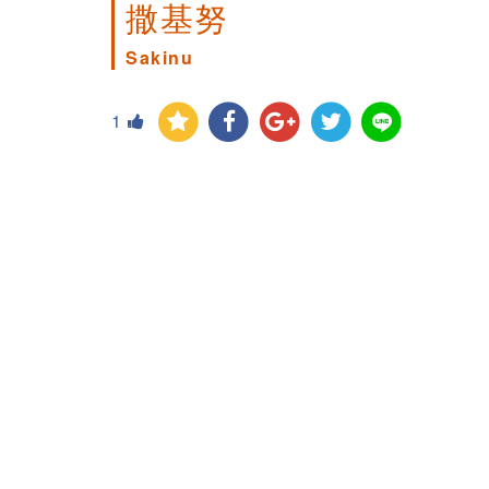
撒基努
Sakinu
1