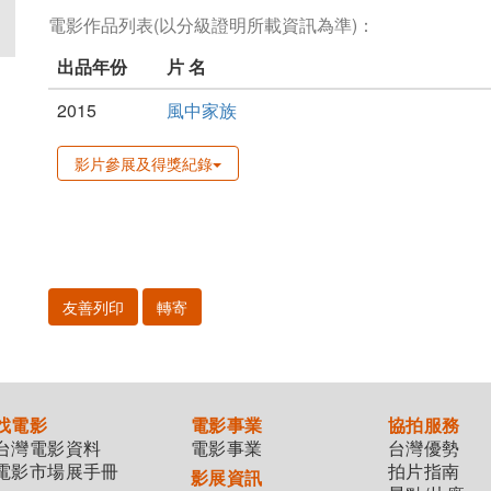
電影作品列表(以分級證明所載資訊為準)：
出品年份
片 名
2015
風中家族
影片參展及得獎紀錄
友善列印
轉寄
找電影
電影事業
協拍服務
台灣電影資料
電影事業
台灣優勢
電影市場展手冊
拍片指南
影展資訊