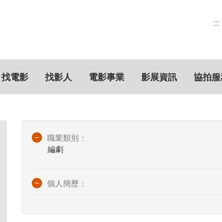
:::
找電影
找影人
電影事業
影展資訊
協拍服
職業類別：
編劇
個人簡歷：