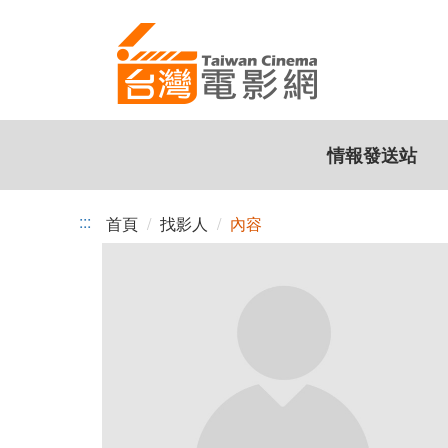
跳
到
主
要
內
容
情報發送站
:::
首頁
找影人
內容