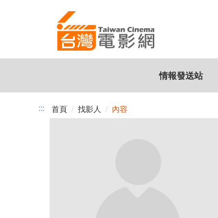
跳
到
主
要
內
容
情報發送站
:::
首頁
找影人
內容