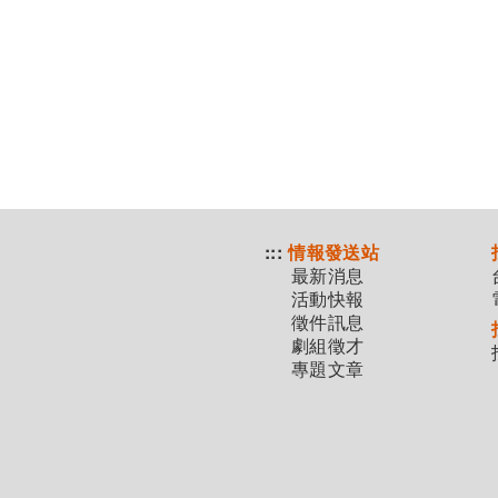
:::
情報發送站
最新消息
活動快報
徵件訊息
劇組徵才
專題文章