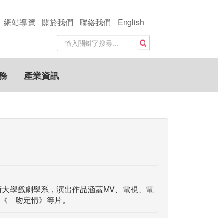
網站導覽
關於我們
聯絡我們
English
站
搜尋
內
搜
尋
務
產業資訊
關
鍵
字
術大學戲劇學系，演出作品涵蓋MV、電視、電
《一吻定情》等片。