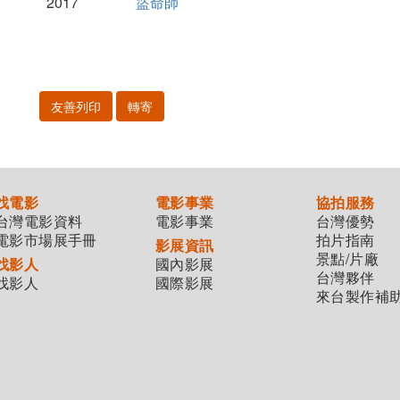
2017
盜命師
友善列印
轉寄
找電影
電影事業
協拍服務
台灣電影資料
電影事業
台灣優勢
電影市場展手冊
拍片指南
影展資訊
景點/片廠
找影人
國內影展
台灣夥伴
找影人
國際影展
來台製作補