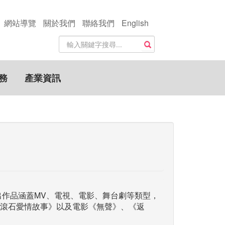
網站導覽
關於我們
聯絡我們
English
站
搜尋
內
搜
尋
務
產業資訊
關
鍵
字
出作品涵蓋MV、電視、電影、舞台劇等類型，
滾石愛情故事》以及電影《無聲》、《返