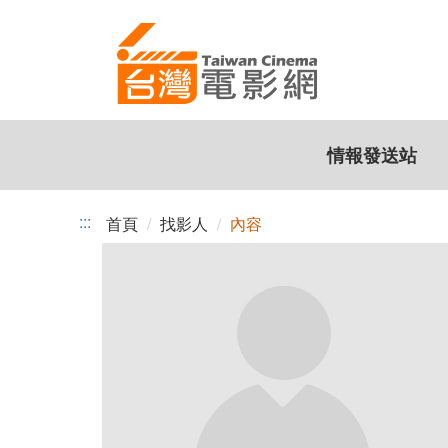
跳
到
主
要
內
容
情報發送站
:::
首頁
找影人
內容