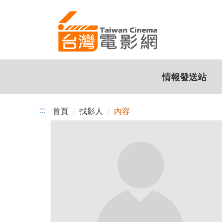
跳
到
主
要
內
容
情報發送站
:::
首頁
找影人
內容