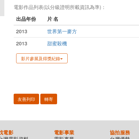
電影作品列表(以分級證明所載資訊為準)：
出品年份
片 名
2013
世界第一麥方
2013
甜蜜殺機
影片參展及得獎紀錄
友善列印
轉寄
找電影
電影事業
協拍服務
台灣電影資料
電影事業
台灣優勢