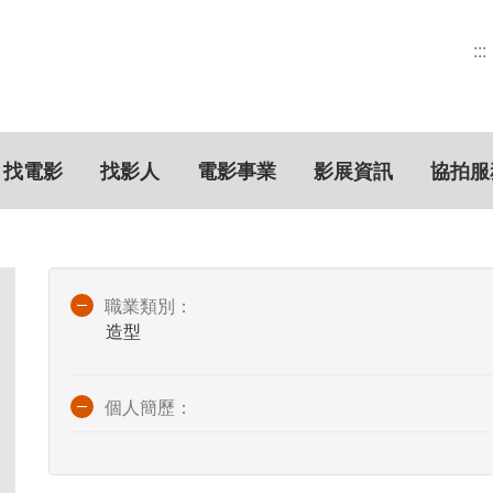
:::
找電影
找影人
電影事業
影展資訊
協拍服
職業類別：
造型
個人簡歷：