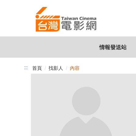
跳
到
主
要
內
容
情報發送站
:::
首頁
找影人
內容