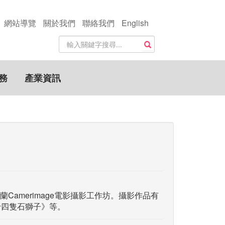
網站導覽
關於我們
聯絡我們
English
站
搜尋
內
搜
尋
務
產業資訊
關
鍵
字
amerimage電影攝影工作坊。攝影作品有
十四隻石獅子》等。