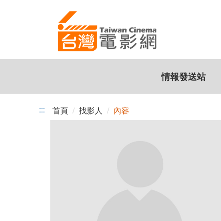
跳
到
主
要
內
容
情報發送站
:::
首頁
找影人
內容