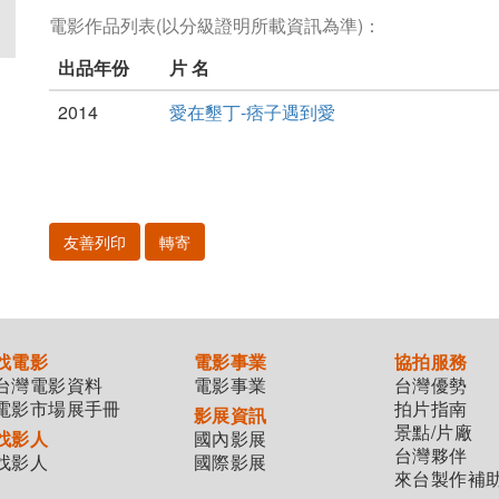
電影作品列表(以分級證明所載資訊為準)：
出品年份
片 名
2014
愛在墾丁-痞子遇到愛
友善列印
轉寄
找電影
電影事業
協拍服務
台灣電影資料
電影事業
台灣優勢
電影市場展手冊
拍片指南
影展資訊
景點/片廠
找影人
國內影展
台灣夥伴
找影人
國際影展
來台製作補