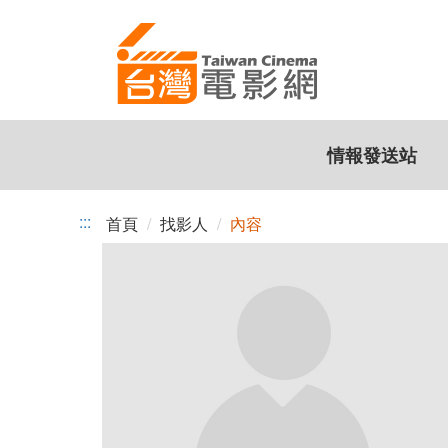
跳
到
主
要
內
容
情報發送站
:::
首頁
找影人
內容