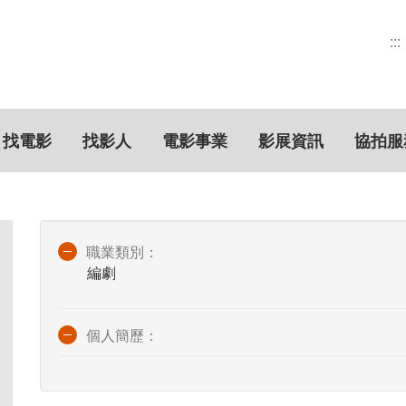
:::
找電影
找影人
電影事業
影展資訊
協拍服
職業類別：
編劇
個人簡歷：