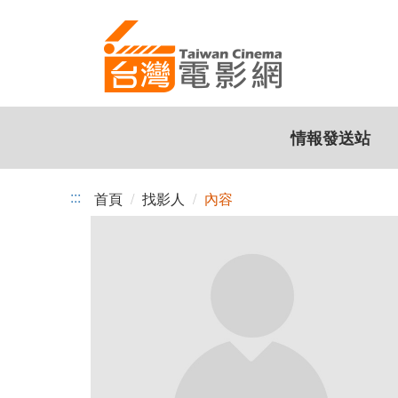
跳
到
主
要
內
容
情報發送站
:::
首頁
找影人
內容