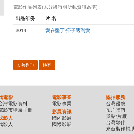
電影作品列表(以分級證明所載資訊為準)：
出品年份
片 名
2014
愛在墾丁-痞子遇到愛
友善列印
轉寄
找電影
電影事業
協拍服務
台灣電影資料
電影事業
台灣優勢
電影市場展手冊
拍片指南
影展資訊
景點/片廠
找影人
國內影展
台灣夥伴
找影人
國際影展
來台製作補