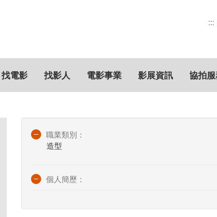
:::
找電影
找影人
電影事業
影展資訊
協拍服
職業類別：
造型
個人簡歷：