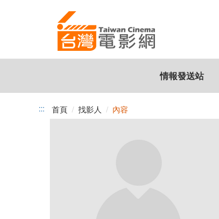
跳
到
主
要
內
容
情報發送站
:::
首頁
找影人
內容