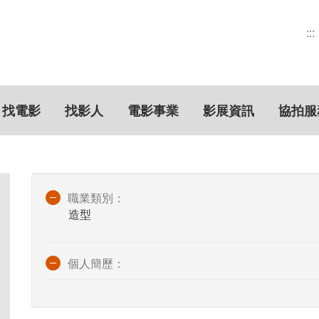
:::
找電影
找影人
電影事業
影展資訊
協拍服
職業類別：
造型
個人簡歷：