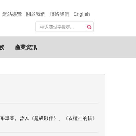
網站導覽
關於我們
聯絡我們
English
站
搜尋
內
搜
尋
務
產業資訊
關
鍵
字
系畢業。曾以《超級夥伴》、《衣櫃裡的貓》