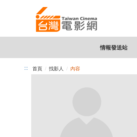
跳
到
主
要
內
容
情報發送站
:::
首頁
找影人
內容