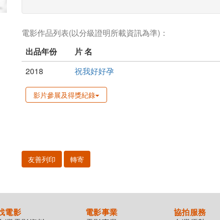
電影作品列表(以分級證明所載資訊為準)：
出品年份
片 名
2018
祝我好好孕
影片參展及得獎紀錄
友善列印
轉寄
找電影
電影事業
協拍服務