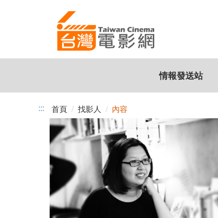
跳
到
主
要
內
容
情報發送站
:::
首頁
找影人
內容