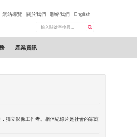
網站導覽
關於我們
聯絡我們
English
站
搜尋
內
搜
尋
務
產業資訊
關
鍵
字
聞系畢業，獨立影像工作者。相信紀錄片是社會的家庭