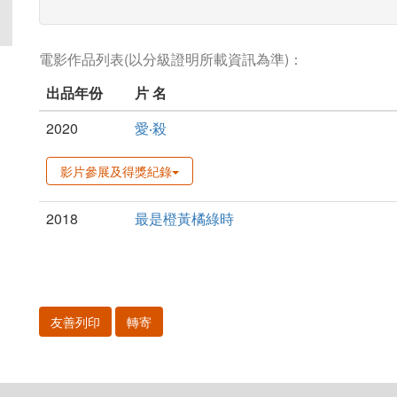
電影作品列表(以分級證明所載資訊為準)：
出品年份
片 名
2020
愛‧殺
影片參展及得獎紀錄
2018
最是橙黃橘綠時
友善列印
轉寄