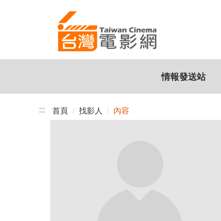
跳
到
主
要
內
容
情報發送站
:::
首頁
找影人
內容