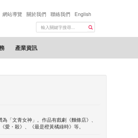
網站導覽
關於我們
聯絡我們
English
站
搜尋
內
搜
尋
務
產業資訊
關
鍵
字
讚為「文青女神」。作品有戲劇《麵條店》、
《愛・殺》、《最是橙黃橘綠時》等。