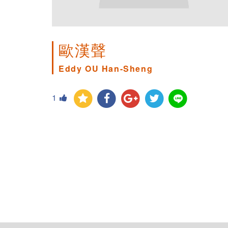
歐漢聲
Eddy OU Han-Sheng
1