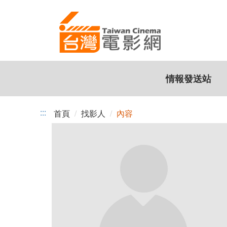
跳
到
主
要
內
容
情報發送站
:::
首頁
找影人
內容