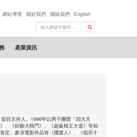
網站導覽
關於我們
聯絡我們
English
站
搜尋
內
搜
尋
務
產業資訊
關
鍵
字
、節目主持人。1996年以男子團體「四大天
》、《綜藝大熱門》、《超級模王大道》等知
肯定。參演電影作品有《擺渡人》、《祖宗十