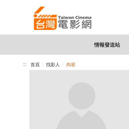
跳
到
主
要
內
容
情報發送站
:::
首頁
找影人
內容