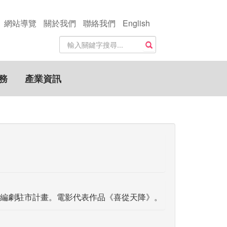
網站導覽
關於我們
聯絡我們
English
站
搜尋
內
搜
尋
務
產業資訊
關
鍵
字
編劇駐市計畫。電影代表作品《喜從天降》。