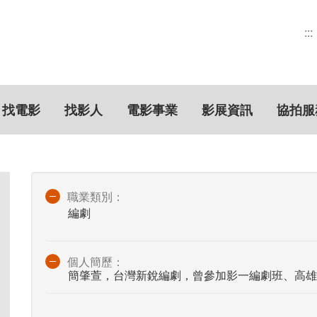
:::
找電影
找影人
電影事業
影展資訊
協拍服
職業類別：
編劇
個人簡歷：
簡肇萱，台灣新銳編劇，曾參加影一編劇班、高雄