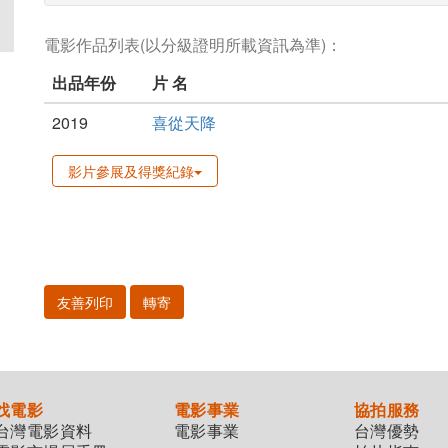
電影作品列表(以分級證明所載資訊為準)：
出品年份
片 名
2019
喜從天降
影片參展及得獎紀錄
友善列印
轉寄
找電影
電影事業
協拍服務
台灣電影資料
電影事業
台灣優勢