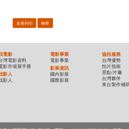
友善列印
轉寄
找電影
電影事業
協拍服務
台灣電影資料
電影事業
台灣優勢
電影市場展手冊
拍片指南
影展資訊
景點/片廠
找影人
國內影展
台灣夥伴
找影人
國際影展
來台製作補