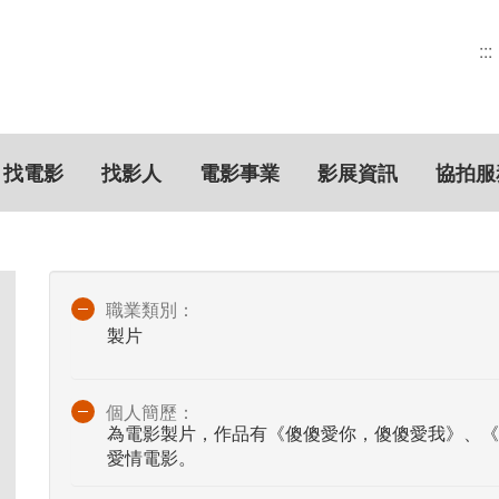
:::
找電影
找影人
電影事業
影展資訊
協拍服
職業類別：
製片
個人簡歷：
為電影製片，作品有《傻傻愛你，傻傻愛我》、《
愛情電影。