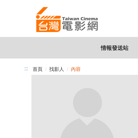
跳
到
主
要
內
容
情報發送站
:::
首頁
找影人
內容