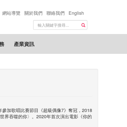
網站導覽
關於我們
聯絡我們
English
站
搜尋
內
搜
尋
務
產業資訊
關
鍵
字
2年參加歌唱比賽節目《超級偶像7》奪冠，2018
世界吞噬的你〉。2020年首次演出電影《你的