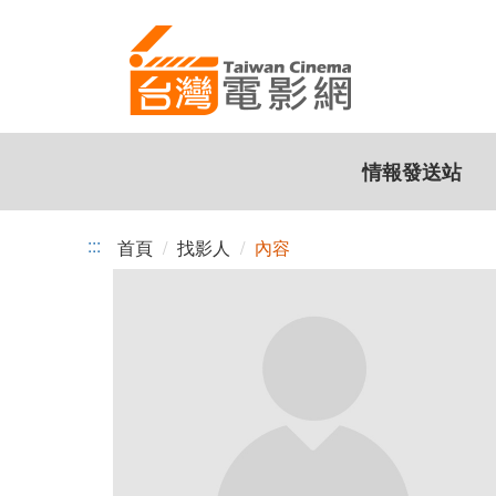
跳
到
主
要
內
容
情報發送站
:::
首頁
找影人
內容