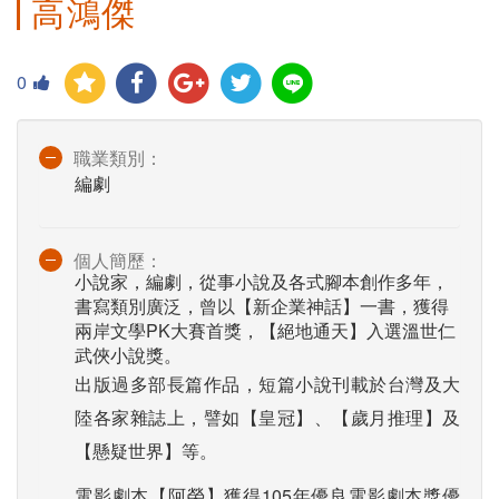
高鴻傑
0
職業類別：
編劇
個人簡歷：
小說家，編劇，從事小說及各式腳本創作多年，
書寫類別廣泛，曾以【新企業神話】一書，獲得
兩岸文學PK大賽首獎，【絕地通天】入選溫世仁
武俠小說獎。
出版過多部長篇作品，短篇小說刊載於台灣及大
陸各家雜誌上，譬如【皇冠】、【歲月推理】及
【懸疑世界】等。
電影劇本【阿榮】獲得105年優良電影劇本獎優