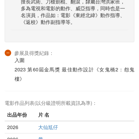
擅長武術、刀槍劍棍、翻滾，隸屬台灣洪家班，
多為電視和電影的動作、威亞指導，同時也是一
名演員，作品如：電影《東經北緯》動作指導、
《返校》動作副指導等。
參展及得獎紀錄：
入圍
2023 第60屆金馬獎 最佳動作設計《女鬼橋2：怨鬼
樓》
電影作品列表(以分級證明所載資訊為準)：
出品年份
片 名
2026
大仙尪仔