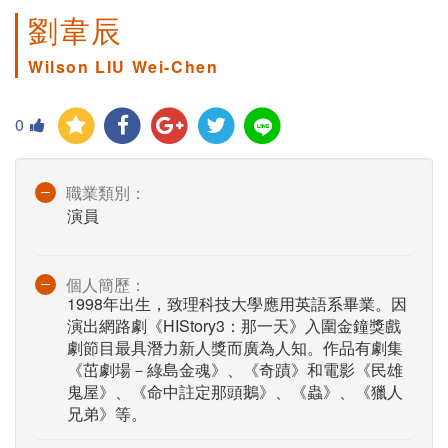
劉韋辰
Wilson LIU Wei-Chen
0
職業類別：
演員
個人簡歷：
1998年出生，致理科技大學應用英語系畢業。因
演出網路劇《HIStory3：那一天》入圍金鐘獎戲
劇節目最具潛力新人獎而廣為人知。作品有劇集
《茁劇場－綠島金魂》、《奇蹟》和電影《民雄
鬼屋》、《命中註定那頭鵝》、《蟲》、《獵人
兄弟》等。