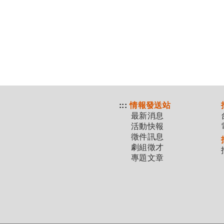
:::
情報發送站
最新消息
活動快報
徵件訊息
劇組徵才
專題文章