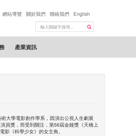
網站導覽
關於我們
聯絡我們
English
站
搜尋
內
搜
尋
務
產業資訊
關
鍵
字
北藝術大學電影創作學系，因演出公視人生劇展
進演員獎，而受到關注，第56屆金鐘獎《天橋上
電影《科學少女》的女主角。