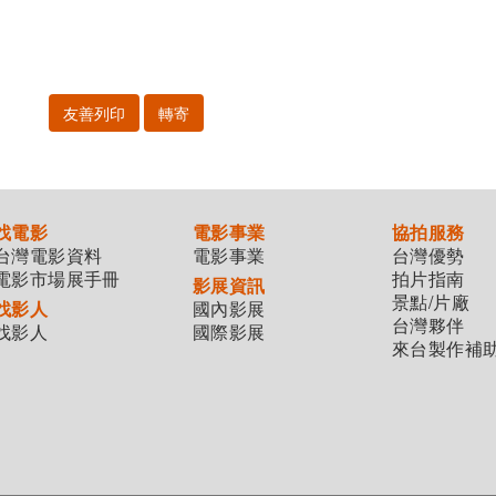
友善列印
轉寄
找電影
電影事業
協拍服務
台灣電影資料
電影事業
台灣優勢
電影市場展手冊
拍片指南
影展資訊
景點/片廠
找影人
國內影展
台灣夥伴
找影人
國際影展
來台製作補