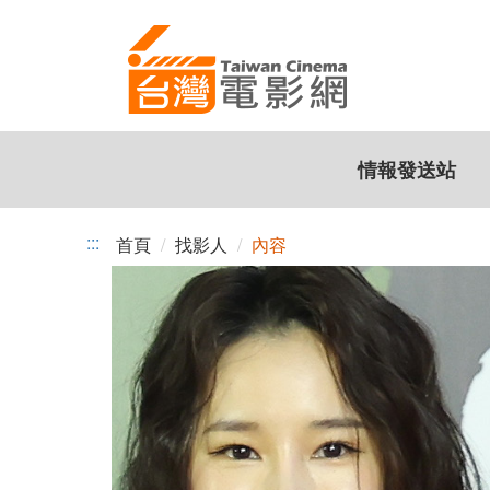
跳
到
主
要
內
容
情報發送站
:::
首頁
找影人
內容