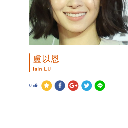
盧以恩
Iain LU
0