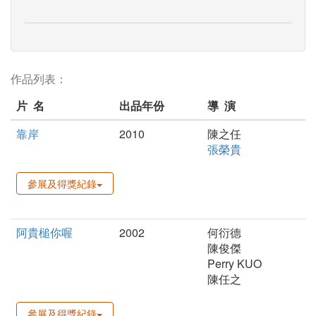
作品列表：
片 名
出品年份
導 演
靠岸
2010
陳之任
張榮貴
參展及得獎紀錄
阿貴槌你喔
2002
何衍德
陳俊傑
Perry KUO
陳任之
參展及得獎紀錄