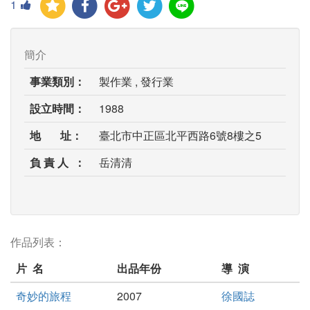
1
簡介
事業類別：
製作業 , 發行業
設立時間：
1988
地 址：
臺北市中正區北平西路6號8樓之5
負 責 人 ：
岳清清
作品列表：
片 名
出品年份
導 演
奇妙的旅程
2007
徐國誌