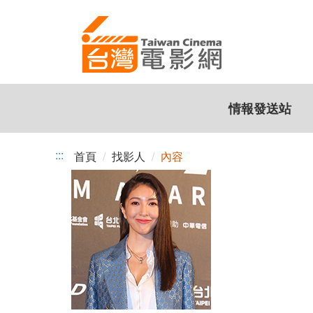
跳
到
主
要
內
容
情報發送站
:::
首頁
找影人
內容