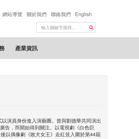
網站導覽
關於我們
聯絡我們
English
站
搜尋
內
搜
尋
務
產業資訊
關
鍵
字
正式以演員身份進入演藝圈。曾與劉德華共同演出
廣告，而開始得到關注。以電視劇《白色巨
之後以偶像劇《敗犬女王》走紅並入圍於第44屆