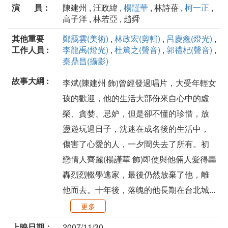
演 員：
陳建州 , 汪政緯 ,
楊謹華
, 林詩蓓 ,
柯一正
,
高子洋 , 林若亞 , 趙舜
其他重要
鄭靄雲(美術)
,
林政宏(剪輯)
,
呂慶鑫(燈光)
,
工作人員 :
李龍禹(燈光)
,
杜篤之(聲音)
,
郭禮杞(聲音)
,
秦鼎昌(攝影)
故事大綱 :
李斌(陳建州 飾)曾經發過唱片，大受年輕女
孩的歡迎，他的生活大部份來自心中的虛
榮、貪婪、忌妒，但是卻不懂的珍惜，放
盪遊玩過日子，沈迷在成名後的生活中，
傷害了心愛的人，一夕間失去了所有。初
戀情人齊麗(楊謹華 飾)即使與他倆人愛得轟
轟烈烈輟學逃家，最後仍然放棄了他，離
他而去。十年後，落魄的他長期在台北城...
更多
上映日期：
2007/11/30