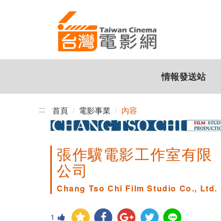
跳
到
主
要
內
容
情報發送站
:::
首頁
電影事業
內容
張作驥電影工作室有限
公司
Chang Tso Chi Film Studio Co., Ltd.
1