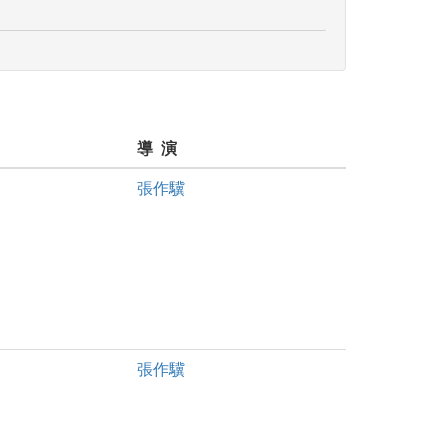
導 演
張作驥
張作驥