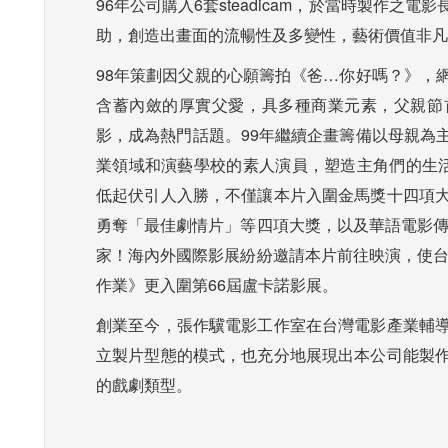
96年公司購入6套steadicam，於當時製作
助，創造出畫面的流暢性及多變性，藝術價值非凡
98年策劃因父親的心願籌拍《爸…你好嗎？》，
含蓄內斂的厚實父愛，具多種商業元素，父親節
影，成為熱門話題。99年繼續企畫籌備以母親為
業領域和演藝學校的素人演員，塑造主角們的生活
低起伏引人入勝，不僅讓本片入圍金馬獎十四項
勇奪「最佳劇情片」等四項大獎，以及華語電影傳
家！海內外國際影展紛紛邀請本片前往映演，使台
作業》更入圍第66屆盧卡諾影展。
創業至今，張作驥電影工作室在台灣電影產業輔
立製片型態的模式，也充分地展現出本公司能製
的戲劇類型。