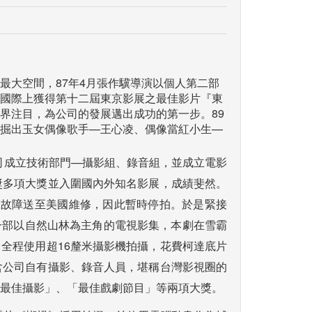
最大空間，87年4月張作驥導演以個人第二部
國際上獲得第十二屆東京影展之最佳影片『東
界注目，為公司的發展邁出成功的第一步。89
掘出玉女偶像歌手—王心凌、偶像當紅小生—
公司成立技術部門—攝影組、錄音組，並成立電影
獎多項大獎並入圍國內外知名影展，成績斐然。
機故障送至美國維修，因此暫時停拍。於是緊接
一部以自然山林為主角的電視影集，本劇在雪霸
全程使用超16釐米攝影機拍攝，花費柯達底片
含公司自有攝影、錄音人員，堪稱台灣影視圈的
最佳攝影」、「最佳戲劇節目」等兩項大獎。