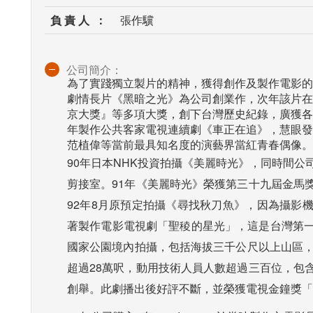
負 責 人 ：
張作驥
公司簡介：
為了實踐獨立製片的精神，獲得創作及製作電影的
劇情長片《黑暗之光》為公司創業作，次年該片在
京大獎』等多項大獎，創下台灣歷史紀錄，廣獲各
年製作公共客家電視連續劇《車正在追》，慧眼發
范植偉等當前最具知名度的演藝界當紅青春偶像。
90年日本NHK投資拍攝《美麗時光》，同時間
剪接室。91年《美麗時光》榮獲第三十九屆金馬
92年8月原預定拍攝《尋找秋刀魚》，因為攝影
著製作電影電視劇「聖稜的星光」，這是台灣第
國家公園境內拍攝，包括海拔三千公尺以上山區，
超過28萬呎，動用技術人員人數超過三百位，包
創舉。此劇播出後好評不斷，並榮獲電視金鐘獎「