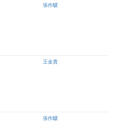
張作驥
王金貴
張作驥