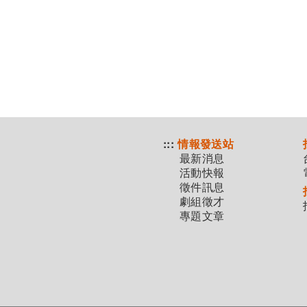
:::
情報發送站
最新消息
活動快報
徵件訊息
劇組徵才
專題文章