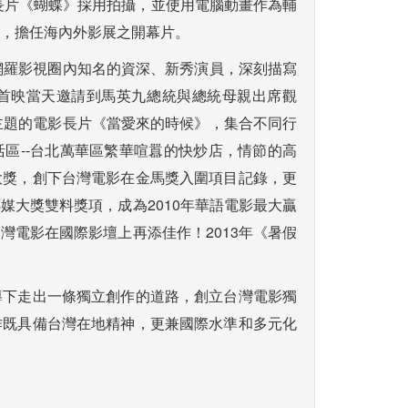
之電影長片《蝴蝶》採用拍攝，並使用電腦動畫作為輔
，擔任海內外影展之開幕片。
網羅影視圈內知名的資深、新秀演員，深刻描寫
首映當天邀請到馬英九總統與總統母親出席觀
主題的電影長片《當愛來的時候》，集合不同行
區--台北萬華區繁華喧囂的快炒店，情節的高
大獎，創下台灣電影在金馬獎入圍項目記錄，更
媒大獎雙料獎項，成為2010年華語電影最大贏
灣電影在國際影壇上再添佳作！2013年《暑假
導下走出一條獨立創作的道路，創立台灣電影獨
作既具備台灣在地精神，更兼國際水準和多元化