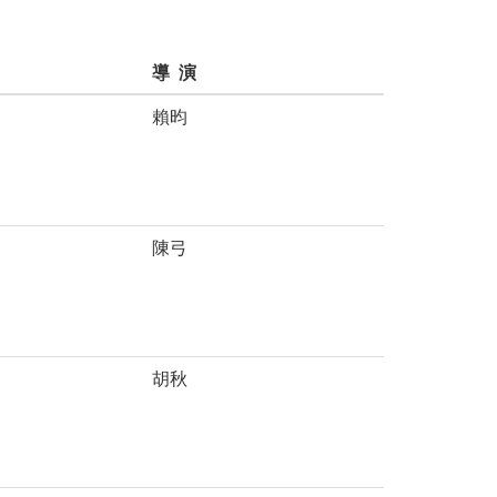
導 演
賴昀
陳弓
胡秋