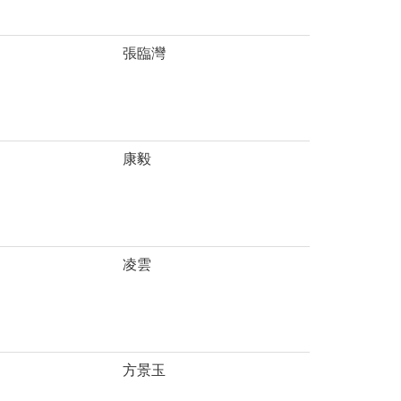
張臨灣
康毅
凌雲
方景玉