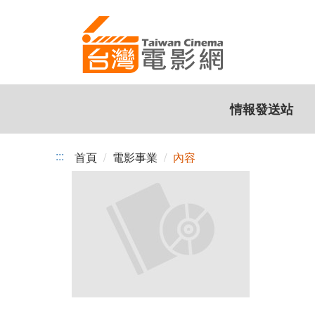
跳
到
主
要
內
容
情報發送站
:::
首頁
電影事業
內容