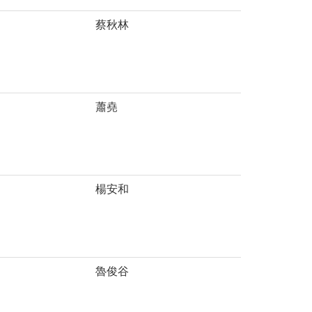
蔡秋林
蕭堯
楊安和
魯俊谷