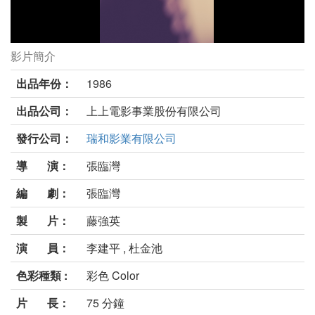
影片簡介
俏女郎劇照
出品年份：
1986
出品公司：
上上電影事業股份有限公司
發行公司：
瑞和影業有限公司
導 演：
張臨灣
編 劇：
張臨灣
製 片：
藤強英
演 員：
李建平 , 杜金池
色彩種類 :
彩色 Color
片 長：
75 分鐘