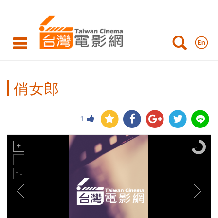
俏女郎
1