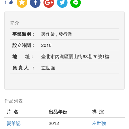
1
簡介
事業類別：
製作業 , 發行業
設立時間：
2010
地 址：
臺北市內湖區麗山街68巷20號1樓
負 責 人 ：
左世強
作品列表：
片 名
出品年份
導 演
變羊記
2012
左世強