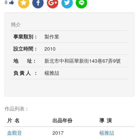
8
簡介
事業類別：
製作業
設立時間：
2010
地 址：
新北市中和區華新街143巷67弄9號
負 責 人 ：
楊雅喆
作品列表：
片 名
出品年份
導 演
血觀音
2017
楊雅喆