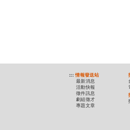
:::
情報發送站
最新消息
活動快報
徵件訊息
劇組徵才
專題文章