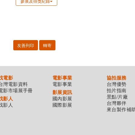
參展及得獎紀錄
友善列印
轉寄
找電影
電影事業
協拍服務
台灣電影資料
電影事業
台灣優勢
電影市場展手冊
拍片指南
影展資訊
景點/片廠
找影人
國內影展
台灣夥伴
找影人
國際影展
來台製作補