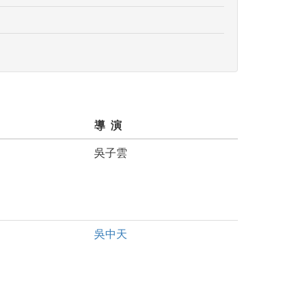
導 演
吳子雲
吳中天