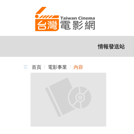
跳
到
主
要
內
容
情報發送站
:::
首頁
電影事業
內容