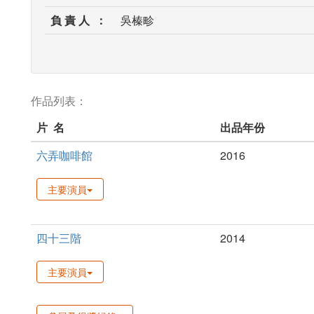
負 責 人 ：
吳榛畛
作品列表：
片 名
出品年份
六弄咖啡館
2016
主要演員
四十三階
2014
主要演員