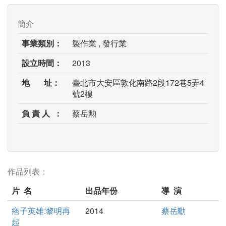
簡介
事業類別：
製作業 , 發行業
設立時間：
2013
地 址：
臺北市大安區敦化南路2段172巷5弄4
號2樓
負 責 人 ：
蔡岳勲
作品列表：
片 名
出品年份
導 演
痞子英雄:黎明再
2014
蔡岳勳
起