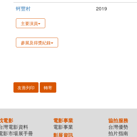
蚵豐村
2019
主要演員
參展及得獎紀錄
友善列印
轉寄
找電影
電影事業
協拍服務
台灣電影資料
電影事業
台灣優勢
電影市場展手冊
拍片指南
影展資訊