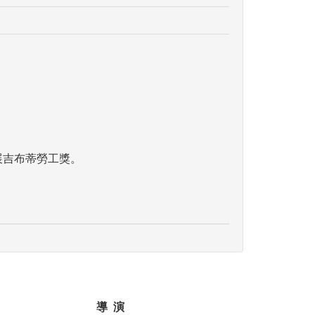
展吉布蒂勞工獎。
導 演