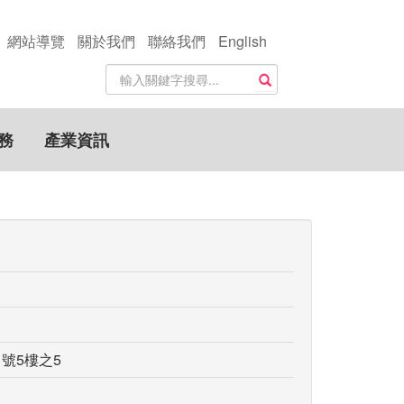
網站導覽
關於我們
聯絡我們
English
站
搜尋
內
搜
尋
務
產業資訊
關
鍵
字
號5樓之5