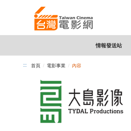
跳
到
主
要
內
容
情報發送站
:::
首頁
電影事業
內容