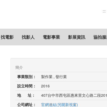
:::
找電影
找影人
電影事業
影展資訊
協拍服
簡介
事業類別：
製作業 , 發行業
設立時間：
2016
地 址：
407台中市西屯區惠來里文心路二段201
公司網址：
官網連結(另開新視窗)