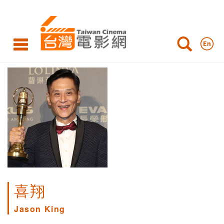
喜翔
Jason King