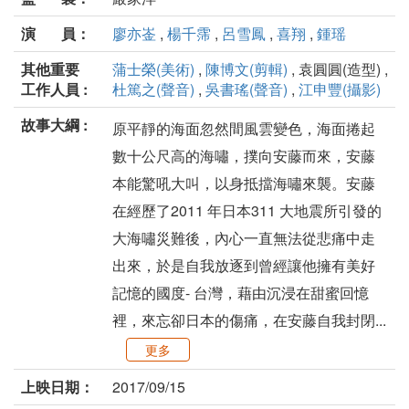
演 員：
廖亦崟
,
楊千霈
,
呂雪鳳
,
喜翔
,
鍾瑶
其他重要
蒲士榮(美術)
,
陳博文(剪輯)
, 袁圓圓(造型) ,
工作人員 :
杜篤之(聲音)
,
吳書瑤(聲音)
,
江申豐(攝影)
故事大綱 :
原平靜的海面忽然間風雲變色，海面捲起
數十公尺高的海嘯，撲向安藤而來，安藤
本能驚吼大叫，以身抵擋海嘯來襲。安藤
在經歷了2011 年日本311 大地震所引發的
大海嘯災難後，內心一直無法從悲痛中走
出來，於是自我放逐到曾經讓他擁有美好
記憶的國度- 台灣，藉由沉浸在甜蜜回憶
裡，來忘卻日本的傷痛，在安藤自我封閉...
更多
上映日期：
2017/09/15