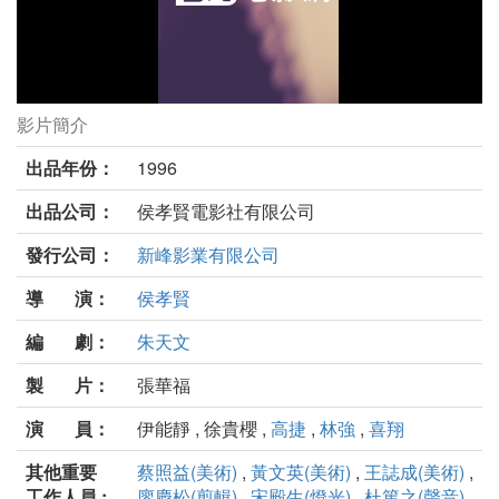
影片簡介
南國再見，南國劇照
出品年份：
1996
出品公司：
侯孝賢電影社有限公司
發行公司：
新峰影業有限公司
導 演：
侯孝賢
編 劇：
朱天文
製 片：
張華福
演 員：
伊能靜 , 徐貴櫻 ,
高捷
,
林強
,
喜翔
其他重要
蔡照益(美術)
,
黃文英(美術)
,
王誌成(美術)
,
工作人員 :
廖慶松(剪輯)
,
宋殿生(燈光)
,
杜篤之(聲音)
,