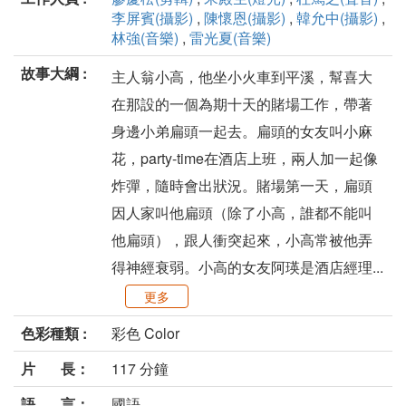
李屏賓(攝影)
,
陳懷恩(攝影)
,
韓允中(攝影)
,
林強(音樂)
,
雷光夏(音樂)
故事大綱 :
主人翁小高，他坐小火車到平溪，幫喜大
在那設的一個為期十天的賭場工作，帶著
身邊小弟扁頭一起去。扁頭的女友叫小麻
花，party-time在酒店上班，兩人加一起像
炸彈，隨時會出狀況。賭場第一天，扁頭
因人家叫他扁頭（除了小高，誰都不能叫
他扁頭），跟人衝突起來，小高常被他弄
得神經衰弱。小高的女友阿瑛是酒店經理...
更多
色彩種類 :
彩色 Color
片 長：
117 分鐘
語 言：
國語