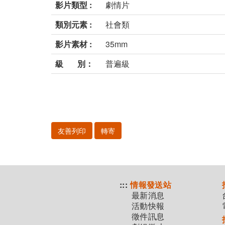
影片類型 :
劇情片
類別元素 :
社會類
影片素材 :
35mm
級 別：
普遍級
友善列印
轉寄
:::
情報發送站
最新消息
活動快報
徵件訊息