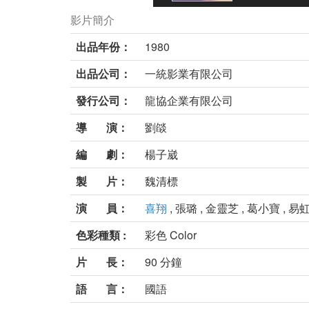
影片簡介
出品年份：
1980
出品公司：
一統影業有限公司
發行公司：
龍協企業有限公司
導 演：
劉燄
編 劇：
楊子崴
製 片：
魏清標
演 員：
喜翔
, 張璐 , 金靈芝 , 葛小寶 , 易
色彩種類 :
彩色 Color
片 長：
90 分鐘
語 言：
國語