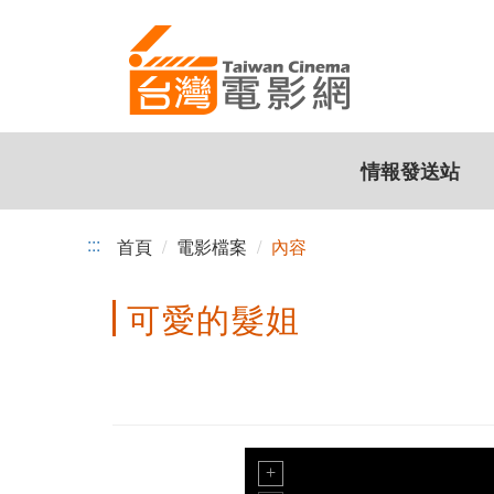
跳
到
主
要
內
容
情報發送站
:::
首頁
電影檔案
內容
可愛的髮姐