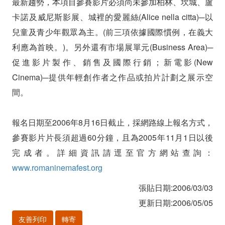
最新趨勢，本項目參賽影片必須尚未參加柏林、坎城、盧
卡諾及威尼斯影展、城裡的愛麗絲(Alice nella citta)─以
兒童及青少年觀眾為主。(前三項依據國際慣例，在義大
利應為首映。)。另外還有市場展單元(Business Area)─
促進影片製作、銷售及國際行銷；新電影(New
Cinema)─提供年輕創作者之作品或拍片計劃之展示空
間。
報名日期至2006年8月16日截止，採網路線上報名方式，
參賽影片片長須超過60分鐘，且為2005年11月1日以後
完成者。詳細資訊請逕至官方網站查詢：
www.romaninemafest.org
張貼日期:2006/03/03
更新日期:2006/05/05
友善列印
轉寄