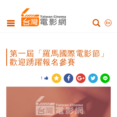
第
一
屆
「羅
馬
第一屆「羅馬國際電影節」
國
歡迎踴躍報名參賽
際
電
1
影
節」
歡
迎