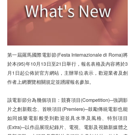
踴
躍
報
名
參
第一屆羅馬國際電影節(Festa Internazionale di Roma)將
於本(95)年10月13日至21日舉行，報名表格及內容將於3
賽
月1日起公佈於官方網站，主辦單位表示，歡迎業者及創
作者上網瀏覽相關規定並踴躍報名參加。
該電影節分為幾個項目：競賽項目(Competition)─強調影
片之創新觀念、首映項目(Premiere)─鼓勵傳統電影也能
如同娛樂電影般受到歡迎並具水準及風格、特別項目
(Extra)─以作品展現紀錄片、電視、電影及視聽新媒體之