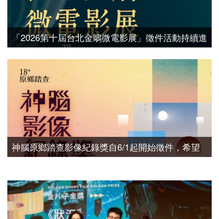
「2026第十屆台北金鵰微電影展」徵件活動持續進
行中，收件至7月6日 （星期一）截止，歡迎報名
參獎
神腦原鄉踏查影像紀錄獎自6/1起開始徵件，希望
廣邀各界對影片拍攝或記錄有熱誠的民眾參賽！