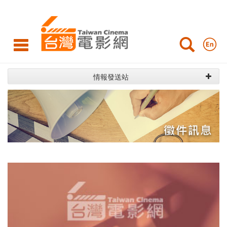
台
灣
電
影
情報發送站
網