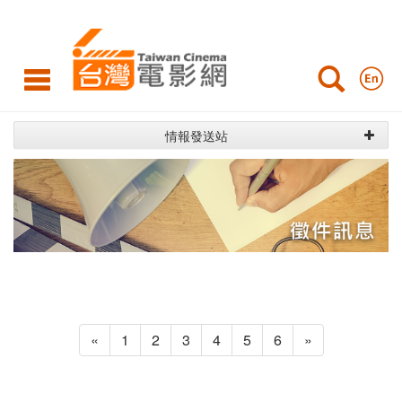
台
灣
電
影
情報發送站
網
«
1
2
3
4
5
6
»