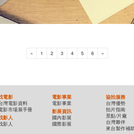
«
1
2
3
4
5
6
»
找電影
電影事業
協拍服務
台灣電影資料
電影事業
台灣優勢
電影市場展手冊
拍片指南
影展資訊
景點/片廠
找影人
國內影展
台灣夥伴
找影人
國際影展
來台製作補