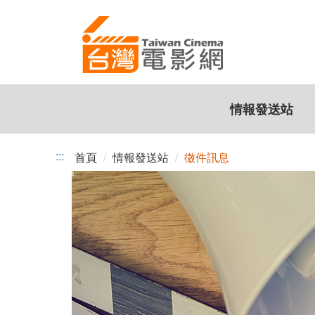
台
跳
到
灣
主
電
要
內
影
容
情報發送站
網
:::
首頁
情報發送站
徵件訊息