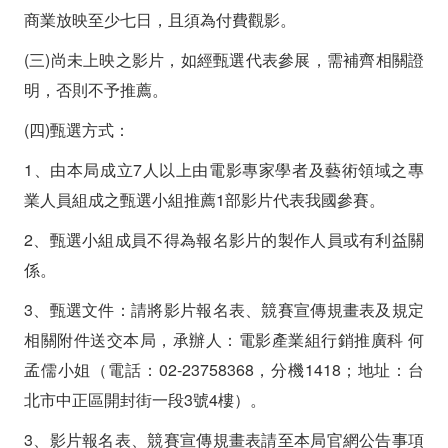
屆
商業放映至少七日，且須為付費觀影。
奧
(三)尚未上映之影片，如經甄選代表參展，需補齊相關證
斯
明，否則不予推薦。
卡
(四)甄選方式：
金
1、由本局成立7人以上由電影專家學者及藝術領域之專
業人員組成之甄選小組推薦1部影片代表我國參賽。
像
2、甄選小組成員不得為報名影片的製作人員或有利益關
獎
係。
國
3、甄選文件：請將影片報名表、競賽宣傳規畫表及規定
際
相關附件送交本局，承辦人：電影產業組行銷推廣科 何
影
孟儒小姐（電話：02-23758368，分機1418；地址：台
片
北市中正區開封街一段3號4樓）。
3、影片報名表、競賽宣傳規畫表請至本局官網公告事項