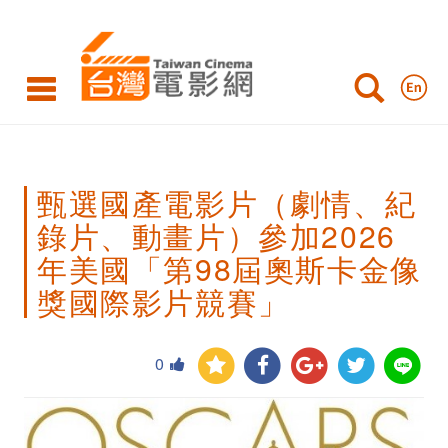
甄
選
國
產
電
甄選國產電影片（劇情、紀
影
錄片、動畫片）參加2026
片
年美國「第98屆奧斯卡金像
（劇
獎國際影片競賽」
情、
紀
0
錄
片、