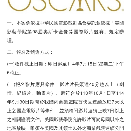
動
畫
一、本案係依據中華民國電影戲劇協會委託並依據「美國
片）
影藝學院第98屆奧斯卡金像獎國際影片競賽」規定辦
理。
參
二、報名及甄選方式：
加
(一)收件截止日期：即日起至114年7月15日(星期二)下午
2026
5時止。
年
(二)報名影片應具條件：影片片長須達40分鐘以上（劇
美
情、紀錄片、動畫片）、應符合於113年10月1日至114
國
年9月30日期間於我國內商業戲院首映且連續放映7天以
「第
上之國產電影片等條件，並須檢附影片連續上映7日以上
之相關證明文件。美國影藝學院允許影片可於母國以外之
98
地區放映，唯須在美國及其領土以外之商業戲院連續公開