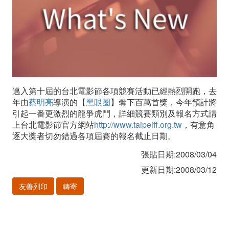
始
報
名
邁入第十屆的台北電影節各項競賽活動已經熱烈開跑，去
年由
蔡明亮
導演的【
黑眼圈
】奪下百萬首獎，今年預計將
引起一番更激烈的龍爭虎鬥，詳細競賽類別及報名方式請
上台北電影節官方網站
http://www.taipeiff.org.tw
，有意角
逐大獎者切勿錯過各項屆賽的報名截止日期。
張貼日期:2008/03/04
更新日期:2008/03/12
友善列印
轉寄