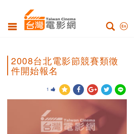
2008
台
北
電
影
2008台北電影節競賽類徵
節
件開始報名
競
賽
1
類
徵
件
開