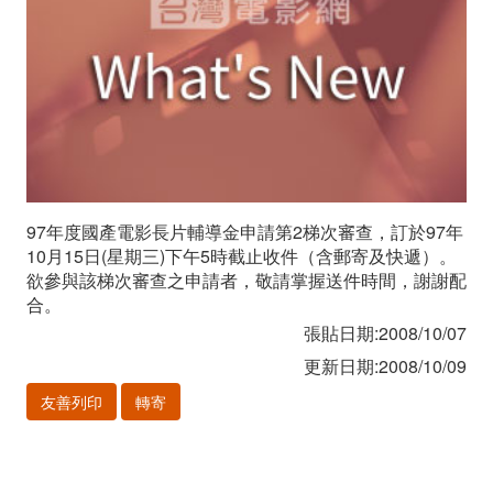
申
請
第
2
梯
97年度國產電影長片輔導金申請第2梯次審查，訂於97年
次
10月15日(星期三)下午5時截止收件（含郵寄及快遞）。
欲參與該梯次審查之申請者，敬請掌握送件時間，謝謝配
審
合。
查
張貼日期:2008/10/07
更新日期:2008/10/09
於
友善列印
轉寄
10
月