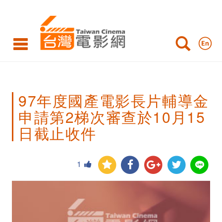
97
年
度
國
產
97年度國產電影長片輔導金
電
申請第2梯次審查於10月15
影
日截止收件
長
片
1
輔
導
金